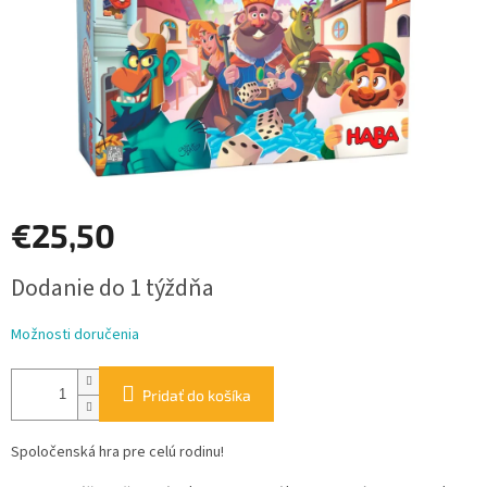
€25,50
Jednotková
Dodanie do 1 týždňa
cena:
Možnosti doručenia
Pridať do košíka
Spoločenská hra pre celú rodinu!