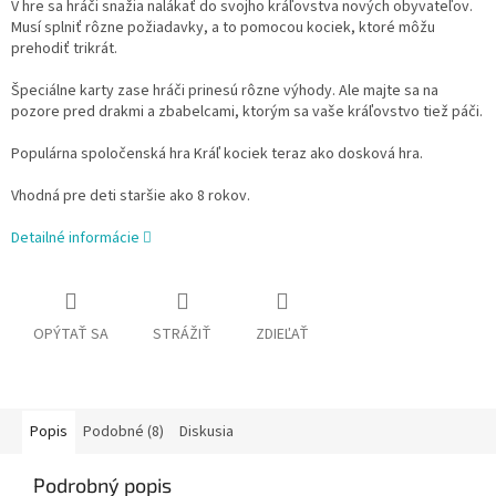
V hre sa hráči snažia nalákať do svojho kráľovstva nových obyvateľov.
Musí splniť rôzne požiadavky, a to pomocou kociek, ktoré môžu
prehodiť trikrát.
Špeciálne karty zase hráči prinesú rôzne výhody. Ale majte sa na
pozore pred drakmi a zbabelcami, ktorým sa vaše kráľovstvo tiež páči.
Populárna spoločenská hra Kráľ kociek teraz ako dosková hra.
Vhodná pre deti staršie ako 8 rokov.
Detailné informácie
OPÝTAŤ SA
STRÁŽIŤ
ZDIEĽAŤ
Popis
Podobné (8)
Diskusia
Podrobný popis