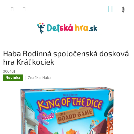
Prejsť
NÁKUP
na
obsah
KOŠÍK
Haba Rodinná spoločenská dosková
hra Kráľ kociek
306401
Značka:
Haba
Novinka