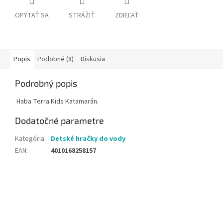
OPÝTAŤ SA
STRÁŽIŤ
ZDIEĽAŤ
Popis
Podobné (8)
Diskusia
Podrobný popis
‏‏‎ ‎​​
Haba Terra Kids Katamarán.
Dodatočné parametre
Kategória
:
Detské hračky do vody
EAN
:
4010168258157
Z
á
p
ä