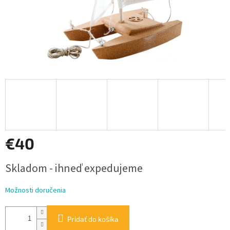
€40
Jednotková
Skladom - ihneď expedujeme
cena:
Možnosti doručenia
Pridať do košíka