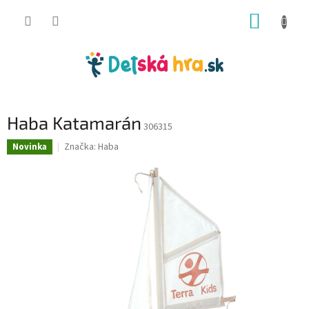
Prejsť
NÁKUP
na
obsah
KOŠÍK
Haba Katamarán
306315
Značka:
Haba
Novinka