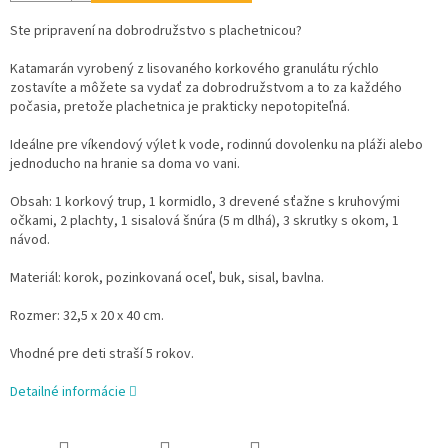
Ste pripravení na dobrodružstvo s plachetnicou?
Katamarán vyrobený z lisovaného korkového granulátu rýchlo
zostavíte a môžete sa vydať za dobrodružstvom a to za každého
počasia, pretože plachetnica je prakticky nepotopiteľná.
Ideálne pre víkendový výlet k vode, rodinnú dovolenku na pláži alebo
jednoducho na hranie sa doma vo vani.
Obsah: 1 korkový trup, 1 kormidlo, 3 drevené sťažne s kruhovými
očkami, 2 plachty, 1 sisalová šnúra (5 m dlhá), 3 skrutky s okom, 1
návod.
Materiál: korok, pozinkovaná oceľ, buk, sisal, bavlna.
Rozmer: 32,5 x 20 x 40 cm.
Vhodné pre deti straší 5 rokov.
Detailné informácie