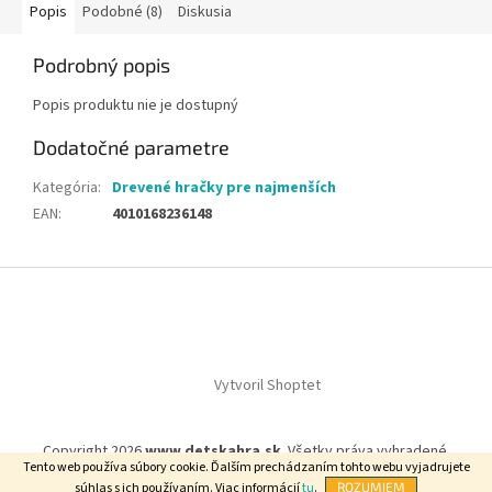
Popis
Podobné (8)
Diskusia
Podrobný popis
Popis produktu nie je dostupný
Dodatočné parametre
Kategória
:
Drevené hračky pre najmenších
EAN
:
4010168236148
Z
á
p
ä
t
Vytvoril Shoptet
i
e
Copyright 2026
www.detskahra.sk
. Všetky práva vyhradené.
Tento web používa súbory cookie. Ďalším prechádzaním tohto webu vyjadrujete
súhlas s ich používaním. Viac informácií
tu
.
ROZUMIEM