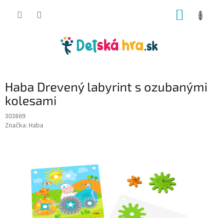
Prejsť
NÁKUP
na
obsah
KOŠÍK
Haba Drevený labyrint s ozubanými
kolesami
303869
Značka:
Haba