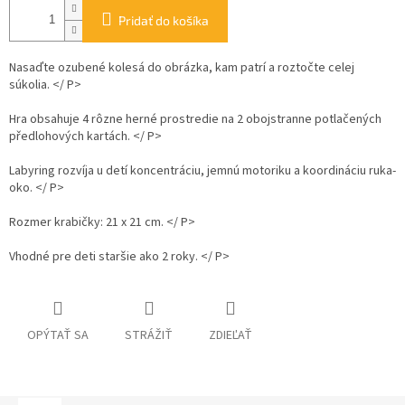
Pridať do košíka
Nasaďte ozubené kolesá do obrázka, kam patrí a roztočte celej
súkolia. </ P>
Hra obsahuje 4 rôzne herné prostredie na 2 obojstranne potlačených
předlohových kartách. </ P>
Labyring rozvíja u detí koncentráciu, jemnú motoriku a koordináciu ruka-
oko. </ P>
Rozmer krabičky: 21 x 21 cm. </ P>
Vhodné pre deti staršie ako 2 roky. </ P>
OPÝTAŤ SA
STRÁŽIŤ
ZDIEĽAŤ