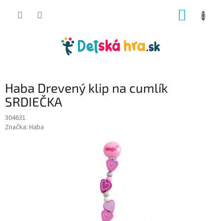
Prejsť
NÁKUP
na
obsah
KOŠÍK
Haba Drevený klip na cumlík
SRDIEČKA
304631
Značka:
Haba