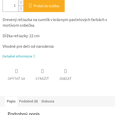
Pridať do košíka
Drevený retiazka na cumlík v krásnym pastelových farbách s
motívom srdiečka.
Dĺžka retiazky: 22 cm
Vhodné pre deti od narodenia
Detailné informácie
OPÝTAŤ SA
STRÁŽIŤ
ZDIEĽAŤ
Popis
Podobné (8)
Diskusia
Podrobný popis