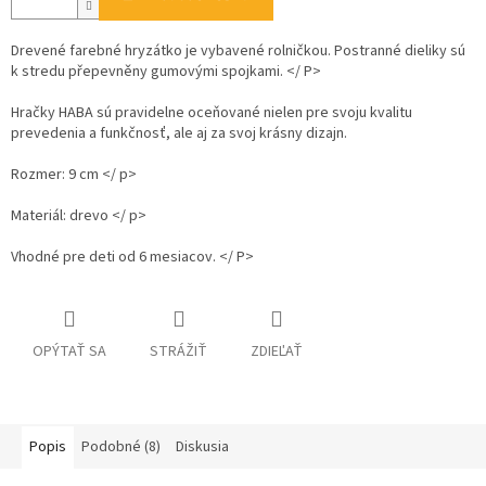
Drevené farebné hryzátko je vybavené rolničkou. Postranné dieliky sú
k stredu přepevněny gumovými spojkami. </ P>
Hračky HABA sú pravidelne oceňované nielen pre svoju kvalitu
prevedenia a funkčnosť, ale aj za svoj krásny dizajn.
Rozmer: 9 cm </ p>
Materiál: drevo </ p>
Vhodné pre deti od 6 mesiacov. </ P>
OPÝTAŤ SA
STRÁŽIŤ
ZDIEĽAŤ
Popis
Podobné (8)
Diskusia