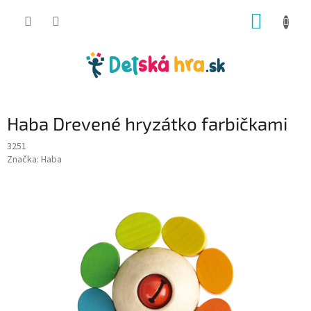
Prejsť
NÁKUP
na
obsah
KOŠÍK
Haba Drevené hryzátko farbičkami
3251
Značka:
Haba