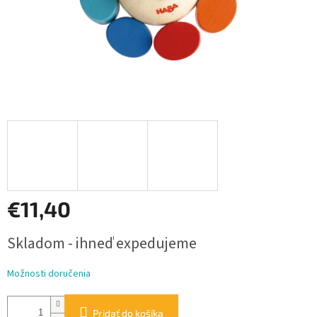
€11,40
Jednotková
Skladom - ihneď expedujeme
cena:
Možnosti doručenia
Pridať do košíka