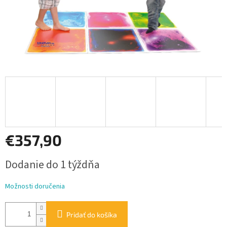
€357,90
Jednotková
Dodanie do 1 týždňa
cena:
Možnosti doručenia
Pridať do košíka