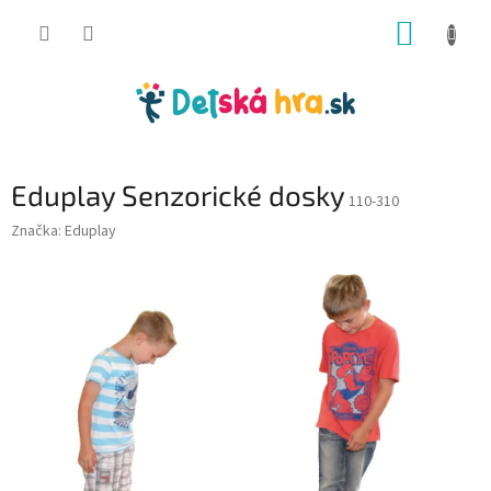
Prejsť
NÁKUP
na
obsah
KOŠÍK
Eduplay Senzorické dosky
110-310
Značka:
Eduplay