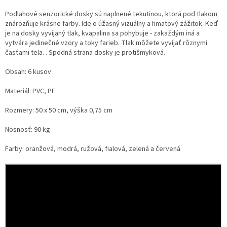
Podlahové senzorické dosky sú naplnené tekutinou, ktorá pod tlakom
znározňuje krásne farby. Ide o úžasný vizuálny a hmatový zážitok. Keď
je na dosky vyvíjaný tlak, kvapalina sa pohybuje - zakaždým iná a
vytvára jedinečné vzory a toky farieb. Tlak môžete vyvíjať rôznymi
časťami tela. . Spodná strana dosky je protišmyková.
Obsah: 6 kusov
Materiál: PVC, PE
Rozmery: 50 x 50 cm, výška 0,75 cm
Nosnosť: 90 kg
Farby: oranžová, modrá, ružová, fialová, zelená a červená