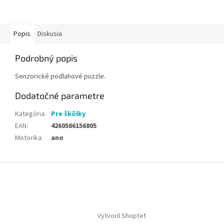
Popis
Diskusia
Podrobný popis
Senzorické podlahové puzzle.
Dodatočné parametre
Kategória
:
Pre škôlky
EAN
:
4260586156805
Motorika
:
ano
Z
á
p
ä
t
Vytvoril Shoptet
i