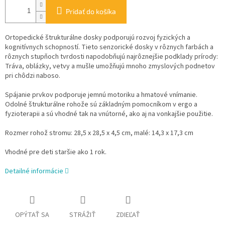
Pridať do košíka
Ortopedické štrukturálne dosky podporujú rozvoj fyzických a
kognitívnych schopností. Tieto senzorické dosky v rôznych farbách a
rôznych stupňoch tvrdosti napodobňujú najrôznejšie podklady prírody:
Tráva, oblázky, vetvy a mušle umožňujú mnoho zmyslových podnetov
pri chôdzi naboso.
Spájanie prvkov podporuje jemnú motoriku a hmatové vnímanie.
Odolné štrukturálne rohože sú základným pomocníkom v ergo a
fyzioterapii a sú vhodné tak na vnútorné, ako aj na vonkajšie použitie.
Rozmer rohož stromu: 28,5 x 28,5 x 4,5 cm, malé: 14,3 x 17,3 cm
Vhodné pre deti staršie ako 1 rok.
Detailné informácie
OPÝTAŤ SA
STRÁŽIŤ
ZDIEĽAŤ