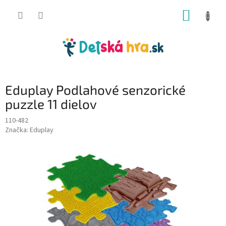
Prejsť
NÁKUP
na
obsah
KOŠÍK
Eduplay Podlahové senzorické
puzzle 11 dielov
110-482
Značka:
Eduplay