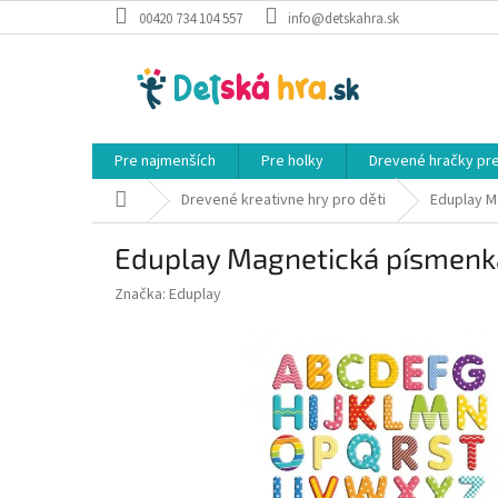
Prejsť
00420 734 104 557
info@detskahra.sk
na
obsah
Pre najmenších
Pre holky
Drevené hračky pr
Domov
Drevené kreativne hry pro děti
Eduplay M
Eduplay Magnetická písmenk
Značka:
Eduplay