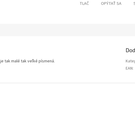
TLAČ
OPÝTAŤ SA
Dod
e tak malé tak veľké písmená.
Kate
EAN
: