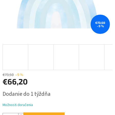
€73,50
–9 %
€73,50
–9 %
€66,20
Jednotková
Dodanie do 1 týždňa
cena:
Možnosti doručenia