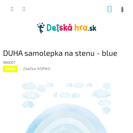
Prejsť
NÁKUP
na
obsah
KOŠÍK
DUHA samolepka na stenu - blue
966007
Značka:
KOPKO
Zľava