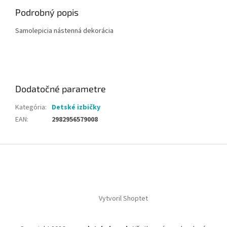
Podrobný popis
‏‏Samolepicia nástenná dekorácia
Dodatočné parametre
Kategória
:
Detské izbičky
EAN
:
2982956579008
Z
á
p
ä
t
Vytvoril Shoptet
i
e