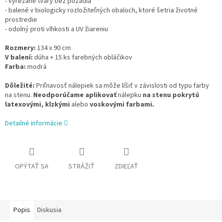
- vyrezané tvary bez pozadia
- balené v biologicky rozložiteľných obaloch, ktoré šetria životné
prostredie
- odolný proti vlhkosti a UV žiareniu
Rozmery:
134 x 90 cm
V balení:
dúha + 15 ks farebných obláčikov
Farba:
modrá
Dôležité:
Priľnavosť nálepiek sa môže líšiť v závislosti od typu farby
na stenu.
Neodporúčame aplikovať
nálepku
na stenu pokrytú
latexovými, klzkými
alebo
voskovými farbami.
Detailné informácie
OPÝTAŤ SA
STRÁŽIŤ
ZDIEĽAŤ
Popis
Diskusia