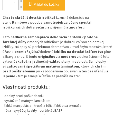
Pridať do košíka
Chcete skrášliť detskú izbičku?
Luxusná dekorácia na
stenu
Rainbow
v podobe
samolepiek
zaručene
spestrí
izbičku
vašich detí a
vyčaruje príjemnú atmosféru
.
Táto
nádherná samolepiaca dekorácia
na stenu
v podobe
farebnej dúhy
v modrých odtieňoch
je dobrou voľbou do detskej
izbičky. Nálepky sú perfektnou alternatívou k tradičným tapetám, ktoré
úžasne
premieňajú
každodennú
izbičku na detské kráľovstvo
plné
zábavy a snov. S touto
originálnou
a
modernou
dekoráciou môžete
vytvoriť
skutočne jedinečný vzhľad
steny miestnosti. Samolepky
sú
zafixované špeciálnym matným laminátom
, ktorý ich
chráni
pred poškriabaním
pri každodennom používaní a ten tiež
uľahčuje
lepenie
- film je silnejší a ľahšie sa prenáša na stenu.
Vlastnosti produktu:
- odolný proti poškriabaniu
- vystužené matným laminátom
- ľahká manipulácia - hrubšia fólia, ľahšie sa prenáša
- fólia najvyššej kvality - certifikát BASF