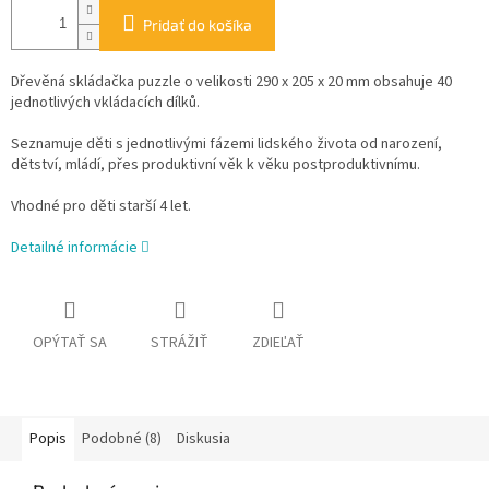
Pridať do košíka
Dřevěná skládačka puzzle o velikosti 290 x 205 x 20 mm obsahuje 40
jednotlivých vkládacích dílků.
Seznamuje děti s jednotlivými fázemi lidského života od narození,
dětství, mládí, přes produktivní věk k věku postproduktivnímu.
Vhodné pro děti starší 4 let.
Detailné informácie
OPÝTAŤ SA
STRÁŽIŤ
ZDIEĽAŤ
Popis
Podobné (8)
Diskusia