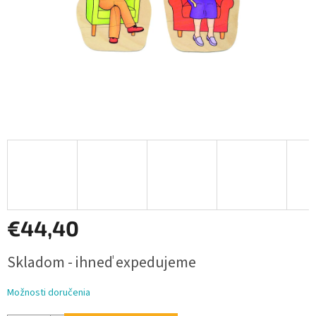
€44,40
Jednotková
Skladom - ihneď expedujeme
cena:
Možnosti doručenia