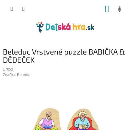
Prejsť
NÁKUP
na
obsah
KOŠÍK
Beleduc Vrstvené puzzle BABIČKA &
DĚDEČEK
17052
Značka:
Beleduc