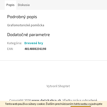
Popis
Diskusia
Podrobný popis
Grafomotorické pomôcka
Dodatočné parametre
Kategória
:
Drevené hry
EAN
:
4014888236198
Z
á
p
ä
t
Vytvoril Shoptet
i
e
Copyright 2026
www.detskahra.sk
. Všetky práva vyhradené.
Tento web používa súbory cookie. Ďalším prechádzaním tohto webu vyjadrujete