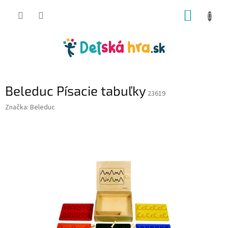
Prejsť
NÁKUP
na
obsah
KOŠÍK
Beleduc Písacie tabuľky
23619
Značka:
Beleduc