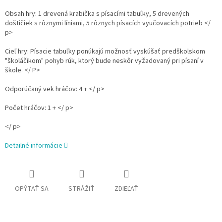
Obsah hry: 1 drevená krabička s písacími tabuľky, 5 drevených
doštičiek s rôznymi líniami, 5 rôznych písacích vyučovacích potrieb </
p>
Cieľ hry: Písacie tabuľky ponúkajú možnosť vyskúšať predškolskom
"školáčikom" pohyb rúk, ktorý bude neskôr vyžadovaný pri písaní v
škole. </ P>
Odporúčaný vek hráčov: 4 + </ p>
Počet hráčov: 1 + </ p>
</ p>
Detailné informácie
OPÝTAŤ SA
STRÁŽIŤ
ZDIEĽAŤ