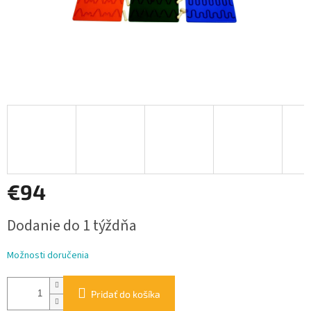
€94
Jednotková
Dodanie do 1 týždňa
cena:
Možnosti doručenia
Pridať do košíka