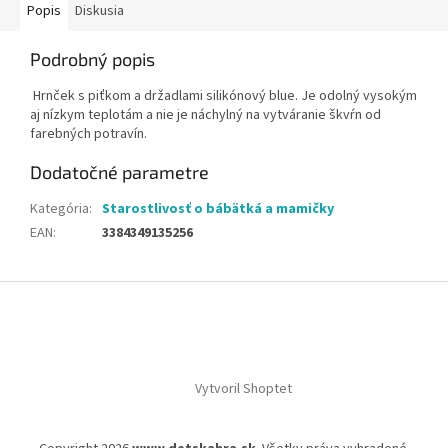
Popis
Diskusia
Podrobný popis
Hrnček s piťkom a držadlami silikónový blue. Je odolný vysokým
aj nízkym teplotám a nie je náchylný na vytváranie škvŕn od
farebných potravín.
Dodatočné parametre
Kategória
:
Starostlivosť o bábätká a mamičky
EAN
:
3384349135256
Z
á
p
ä
t
Vytvoril Shoptet
i
e