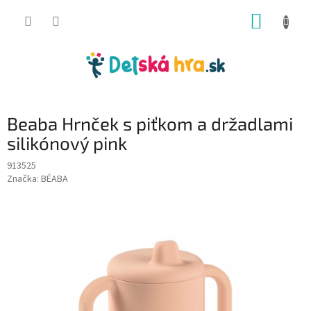
Prejsť
NÁKUP
na
obsah
KOŠÍK
Beaba Hrnček s piťkom a držadlami
silikónový pink
913525
Značka:
BÉABA