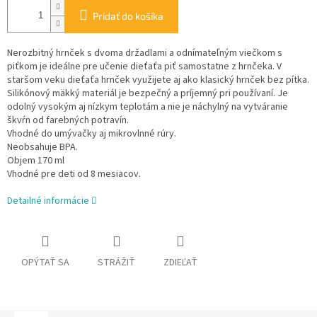
Pridať do košíka
Nerozbitný hrnček s dvoma držadlami a odnímateľným viečkom s
piťkom je ideálne pre učenie dieťaťa piť samostatne z hrnčeka. V
staršom veku dieťaťa hrnček využijete aj ako klasický hrnček bez pítka.
Silikónový mäkký materiál je bezpečný a príjemný pri používaní. Je
odolný vysokým aj nízkym teplotám a nie je náchylný na vytváranie
škvŕn od farebných potravín.
Vhodné do umývačky aj mikrovlnné rúry.
Neobsahuje BPA.
Objem 170 ml
Vhodné pre deti od 8 mesiacov.
Detailné informácie
OPÝTAŤ SA
STRÁŽIŤ
ZDIEĽAŤ