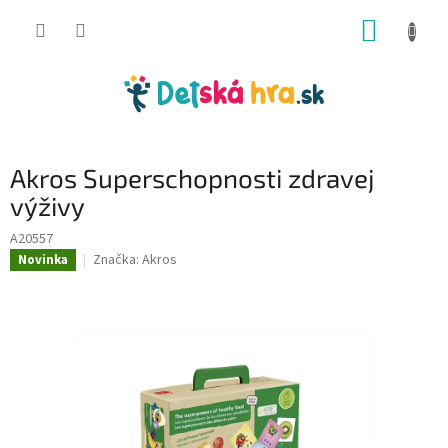
Prejsť
NÁKUP
na
obsah
KOŠÍK
Akros Superschopnosti zdravej
výživy
A20557
Značka:
Akros
Novinka