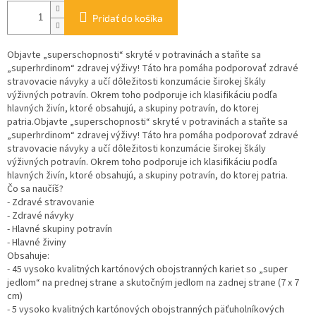
Pridať do košíka
Objavte „superschopnosti“ skryté v potravinách a staňte sa
„superhrdinom“ zdravej výživy! Táto hra pomáha podporovať zdravé
stravovacie návyky a učí dôležitosti konzumácie širokej škály
výživných potravín. Okrem toho podporuje ich klasifikáciu podľa
hlavných živín, ktoré obsahujú, a skupiny potravín, do ktorej
patria.Objavte „superschopnosti“ skryté v potravinách a staňte sa
„superhrdinom“ zdravej výživy! Táto hra pomáha podporovať zdravé
stravovacie návyky a učí dôležitosti konzumácie širokej škály
výživných potravín. Okrem toho podporuje ich klasifikáciu podľa
hlavných živín, ktoré obsahujú, a skupiny potravín, do ktorej patria.
Čo sa naučíš?
- Zdravé stravovanie
- Zdravé návyky
- Hlavné skupiny potravín
- Hlavné živiny
Obsahuje:
- 45 vysoko kvalitných kartónových obojstranných kariet so „super
jedlom“ na prednej strane a skutočným jedlom na zadnej strane (7 x 7
cm)
- 5 vysoko kvalitných kartónových obojstranných päťuholníkových