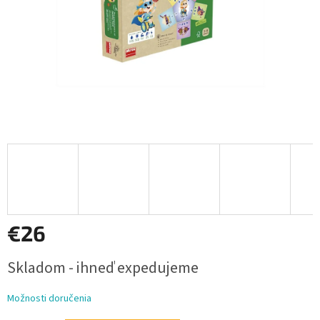
€26
Jednotková
Skladom - ihneď expedujeme
cena:
Možnosti doručenia