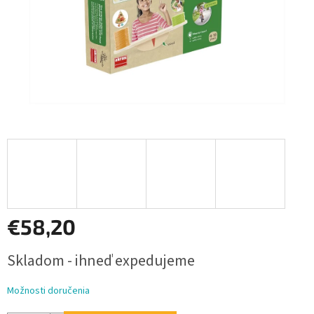
€58,20
Jednotková
Skladom - ihneď expedujeme
cena:
Možnosti doručenia