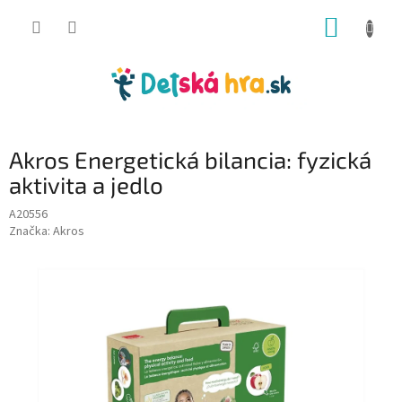
Prejsť
NÁKUP
na
obsah
KOŠÍK
Akros Energetická bilancia: fyzická
aktivita a jedlo
A20556
Značka:
Akros