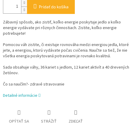
Pridať do košíka
Zábavný spôsob, ako zistiť, koľko energie poskytuje jedlo a koľko
energie vydávate pri rôznych činnostiach. Zistite, koľko energie
potrebujete!
Pomocou váh zistite, či existuje rovnováha medzi energiou jedla, ktoré
jete, a energiou, ktorú vydávate počas cvičenia. Naučte sa tiež, že nie
všetka energia poskytovaná potravinami je rovnako kvalitná.
Sada obsahuje váhy, 36 kariet s jedlom, 12 kariet aktivít a 40 drevených
žetónov.
Čo sa naučím?- zdravé stravovanie
Detailné informácie
OPÝTAŤ SA
STRÁŽIŤ
ZDIEĽAŤ