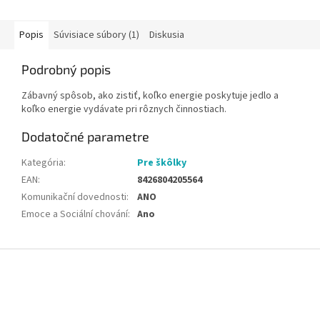
Popis
Súvisiace súbory (1)
Diskusia
Podrobný popis
Zábavný spôsob, ako zistiť, koľko energie poskytuje jedlo a
koľko energie vydávate pri rôznych činnostiach.
Dodatočné parametre
Kategória
:
Pre škôlky
EAN
:
8426804205564
Komunikační dovednosti
:
ANO
Emoce a Sociální chování
:
Ano
Z
á
p
ä
t