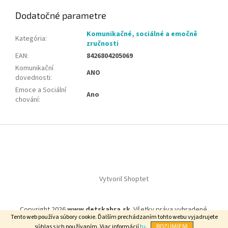
Dodatočné parametre
Komunikačné, sociálné a emočně
Kategória
:
zručnosti
EAN
:
8426804205069
Komunikační
ANO
dovednosti
:
Emoce a Sociální
Ano
chování
:
Z
á
p
ä
t
Vytvoril Shoptet
i
e
Copyright 2026
www.detskahra.sk
. Všetky práva vyhradené.
Tento web používa súbory cookie. Ďalším prechádzaním tohto webu vyjadrujete
súhlas s ich používaním. Viac informácií
tu
.
ROZUMIEM