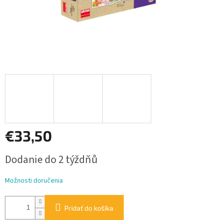
€33,50
Jednotková
Dodanie do 2 týždňů
cena:
Možnosti doručenia
Pridať do košíka