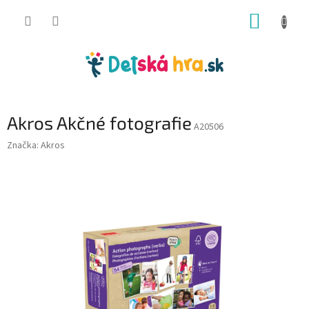
Prejsť
NÁKUP
na
obsah
KOŠÍK
Akros Akčné fotografie
A20506
Značka:
Akros